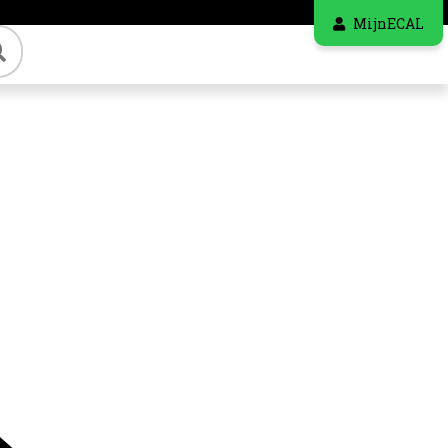
MijnECAL
Zoeken