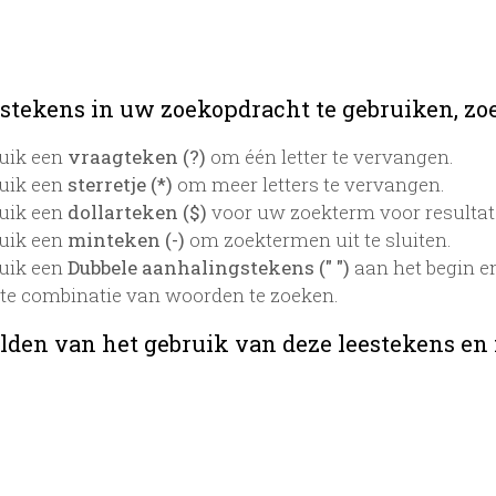
stekens in uw zoekopdracht te gebruiken, zoek
uik een
vraagteken (?)
om één letter te vervangen.
uik een
sterretje (*)
om meer letters te vervangen.
uik een
dollarteken ($)
voor uw zoekterm voor resultaten
uik een
minteken (-)
om zoektermen uit te sluiten.
uik een
Dubbele aanhalingstekens (" ")
aan het begin e
te combinatie van woorden te zoeken.
lden van het gebruik van deze leestekens en