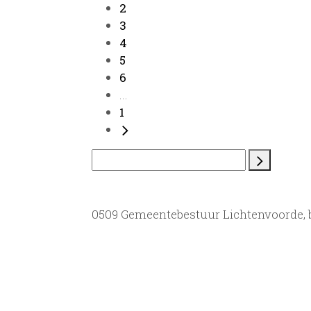
2
3
4
5
6
...
1
0509 Gemeentebestuur Lichtenvoorde,