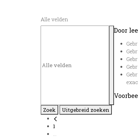
Alle velden
Door lee
Gebr
Gebr
Gebr
Gebr
Gebr
exac
Voorbee
Zoek
Uitgebreid zoeken
1
...