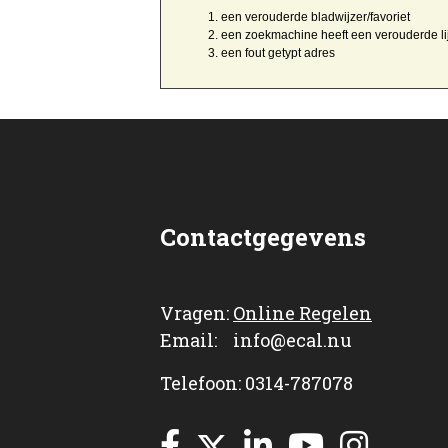
een
verouderde bladwijzer/favoriet
een zoekmachine heeft een
verouderde li
een
fout getypt
adres
Contactgegevens
Vragen:
Online Regelen
Email: info@ecal.nu
Telefoon: 0314-787078