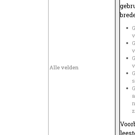
gebru
brede
G
v
G
v
G
v
G
s
G
a
n
z
Voor
lees