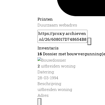
Printen
Duurzaam webadres
Inventaris
16
Dossier met bouwvergunning(e
2
uitbreiden woning
Datering
:
28-03-1994
Beschrijving:
uitbreiden woning
Adres: