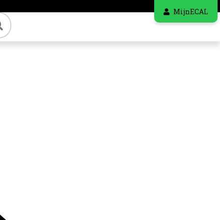
MijnECAL
Zoeken