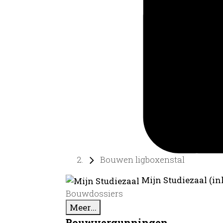
Bouwen ligboxenstal
Mijn Studiezaal (in
Bouwdossiers
Meer...
Bouwvergunningen