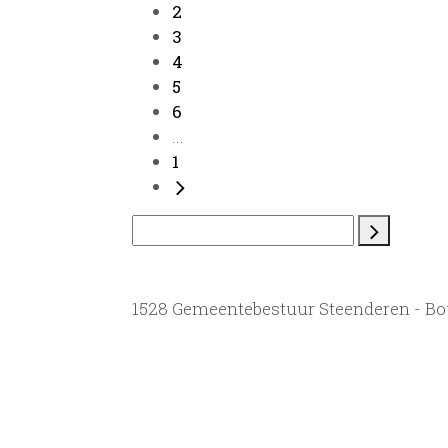
2
3
4
5
6
...
1
1528 Gemeentebestuur Steenderen - B