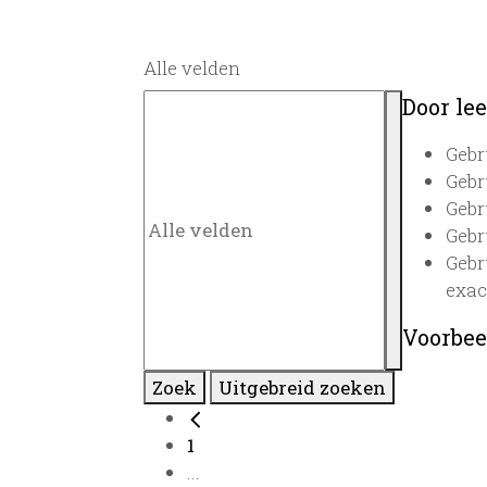
Alle velden
Door lee
Gebr
Gebr
Gebr
Gebr
Gebr
exac
Voorbee
Zoek
Uitgebreid zoeken
1
...