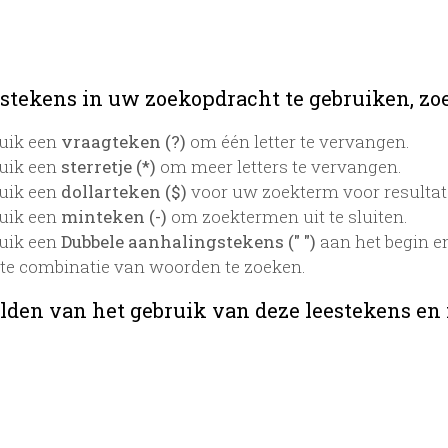
stekens in uw zoekopdracht te gebruiken, zoek
uik een
vraagteken (?)
om één letter te vervangen.
uik een
sterretje (*)
om meer letters te vervangen.
uik een
dollarteken ($)
voor uw zoekterm voor resultaten
uik een
minteken (-)
om zoektermen uit te sluiten.
uik een
Dubbele aanhalingstekens (" ")
aan het begin e
te combinatie van woorden te zoeken.
lden van het gebruik van deze leestekens en