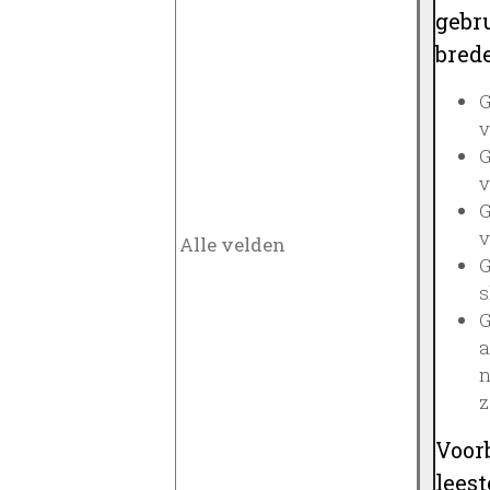
gebru
brede
G
v
G
v
G
v
G
s
G
a
n
z
Voor
lees