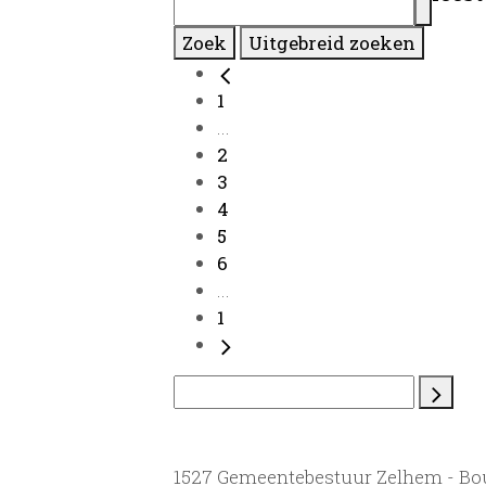
Zoek
Uitgebreid zoeken
1
...
2
3
4
5
6
...
1
1527 Gemeentebestuur Zelhem - B