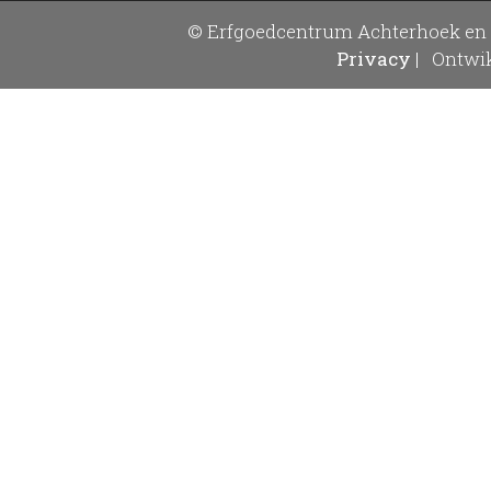
© Erfgoedcentrum Achterhoek en 
Privacy
|
Ontwik