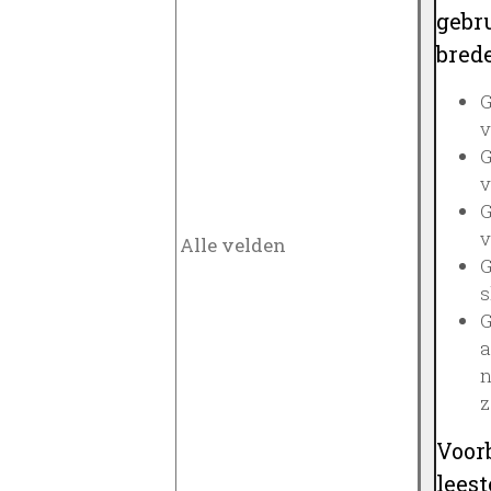
gebru
brede
G
v
G
v
G
v
G
s
G
a
n
z
Voor
lees