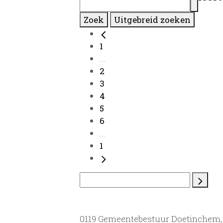
Zoek
Uitgebreid zoeken
1
...
2
3
4
5
6
...
1
0119 Gemeentebestuur Doetinchem, 