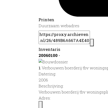
Printen
Duurzaam webadres
Inventaris
20060100
-
1
Verbouwen boerderij tbv woningsp
Datering
:
2006
Beschrijving:
Verbouwen boerderij tbv woningspl
Adres: