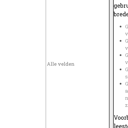
gebru
brede
G
v
G
v
G
v
G
s
G
a
n
z
Voor
lees