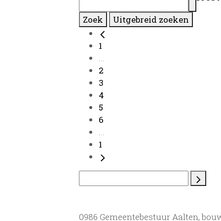
Zoek
Uitgebreid zoeken
1
...
2
3
4
5
6
...
1
0986 Gemeentebestuur Aalten, bou