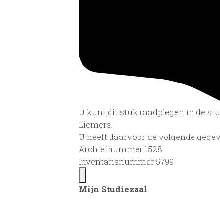
U kunt dit stuk raadplegen in de s
Liemers.
U heeft daarvoor de volgende gegev
Archiefnummer:1528
Inventarisnummer:5799
Mijn Studiezaal