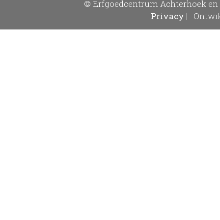
© Erfgoedcentrum Achterhoek en 
Privacy
|
Ontwik