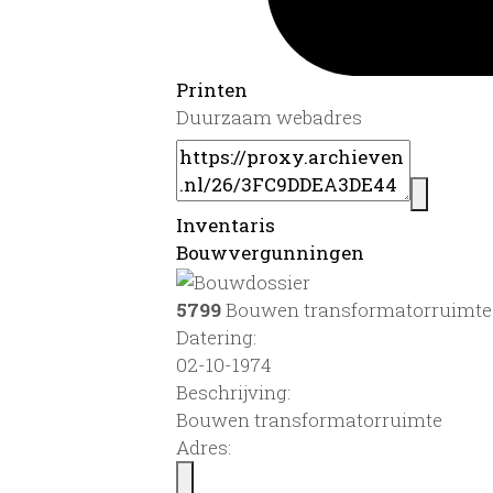
Printen
Duurzaam webadres
Inventaris
Bouwvergunningen
5799
Bouwen transformatorruimte
Datering
:
02-10-1974
Beschrijving:
Bouwen transformatorruimte
Adres: