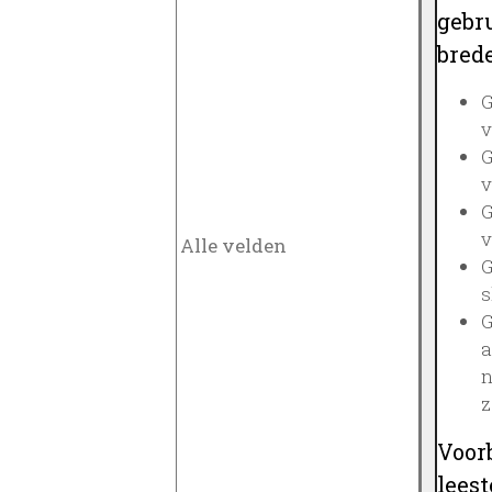
gebru
brede
G
v
G
v
G
v
G
s
G
a
n
z
Voor
lees