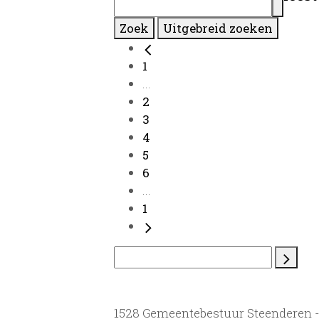
Zoek
Uitgebreid zoeken
1
...
2
3
4
5
6
...
1
1528 Gemeentebestuur Steenderen 