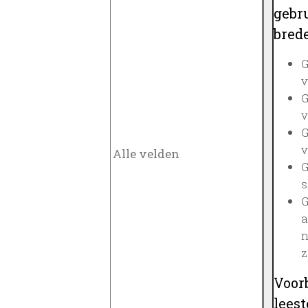
gebru
brede
G
v
G
v
G
v
G
s
G
a
n
z
Voor
lees