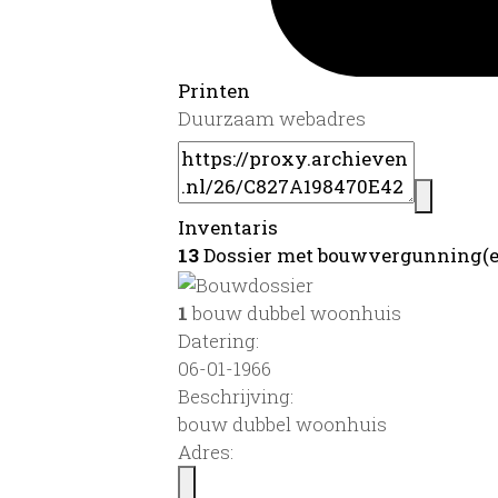
Printen
Duurzaam webadres
Inventaris
13
Dossier met bouwvergunning(e
1
bouw dubbel woonhuis
Datering
:
06-01-1966
Beschrijving:
bouw dubbel woonhuis
Adres: