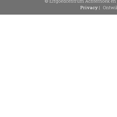
© Erfgoedcentrum Achterhoek en 
Privacy
|
Ontwik