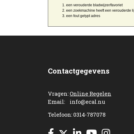
een
verouderde bladwijzer/favoriet
een zoekmachine heeft een
verouderde li
een
fout getypt
adres
Contactgegevens
Vragen:
Online Regelen
Email: info@ecal.nu
Telefoon: 0314-787078