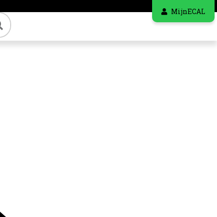
MijnECAL
Zoeken