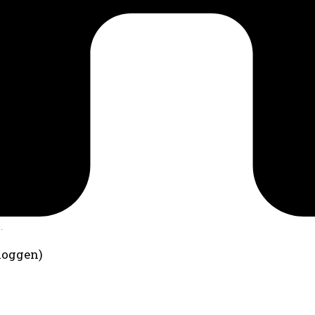
.
loggen)