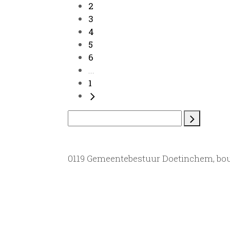
2
3
4
5
6
...
1
0119 Gemeentebestuur Doetinchem, bou