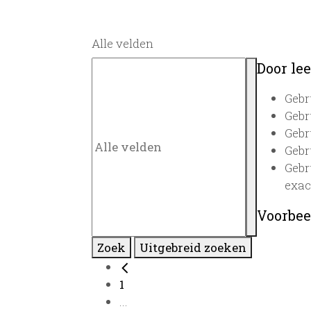
Alle velden
Door lee
Gebr
Gebr
Gebr
Gebr
Gebr
exac
Voorbee
Zoek
Uitgebreid zoeken
1
...