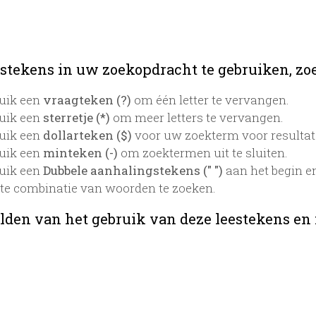
stekens in uw zoekopdracht te gebruiken, zoek
uik een
vraagteken (?)
om één letter te vervangen.
uik een
sterretje (*)
om meer letters te vervangen.
uik een
dollarteken ($)
voor uw zoekterm voor resultaten
uik een
minteken (-)
om zoektermen uit te sluiten.
uik een
Dubbele aanhalingstekens (" ")
aan het begin e
te combinatie van woorden te zoeken.
lden van het gebruik van deze leestekens en