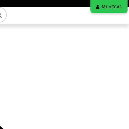
MijnECAL
Zoeken