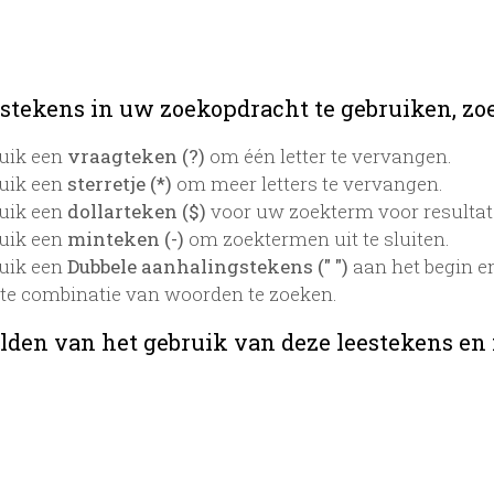
stekens in uw zoekopdracht te gebruiken, zoek
uik een
vraagteken (?)
om één letter te vervangen.
uik een
sterretje (*)
om meer letters te vervangen.
uik een
dollarteken ($)
voor uw zoekterm voor resultaten
uik een
minteken (-)
om zoektermen uit te sluiten.
uik een
Dubbele aanhalingstekens (" ")
aan het begin e
te combinatie van woorden te zoeken.
lden van het gebruik van deze leestekens en