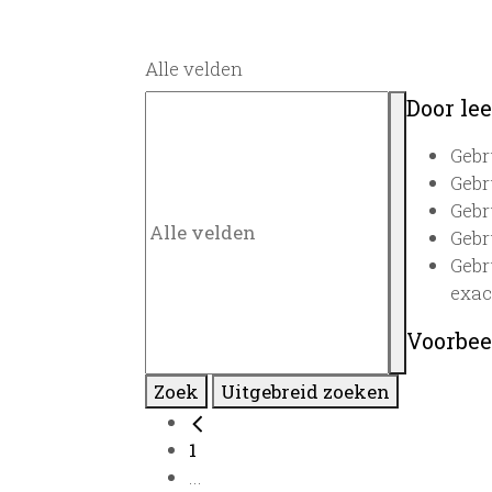
Alle velden
Door lee
Gebr
Gebr
Gebr
Gebr
Gebr
exac
Voorbee
Zoek
Uitgebreid zoeken
1
...