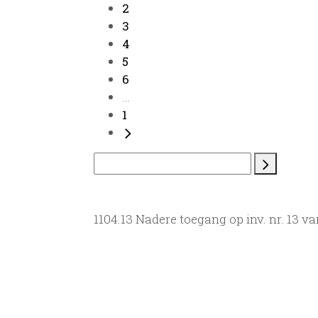
2
3
4
5
6
...
1
1104.13 Nadere toegang op inv. nr. 13 v