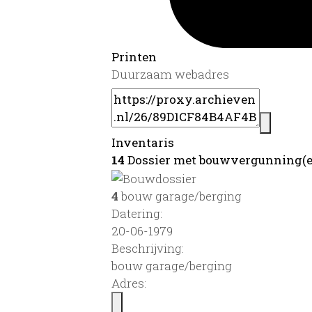
Printen
Duurzaam webadres
Inventaris
14
Dossier met bouwvergunning(e
4
bouw garage/berging
Datering
:
20-06-1979
Beschrijving:
bouw garage/berging
Adres: