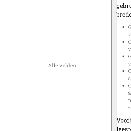
gebru
brede
G
v
G
v
G
v
G
s
G
a
n
z
Voor
lees