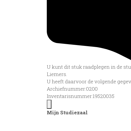
U kunt dit stuk raadplegen in de s
Liemers.
U heeft daarvoor de volgende gegev
Archiefnummer:0200
Inventarisnummer:19520035
Mijn Studiezaal