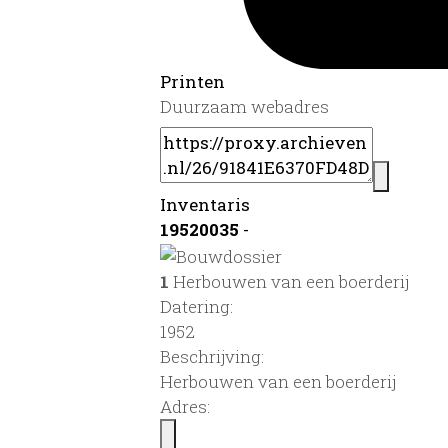
Printen
Duurzaam webadres
Inventaris
19520035
-
1
Herbouwen van een boerderij
Datering
:
1952
Beschrijving:
Herbouwen van een boerderij
Adres: