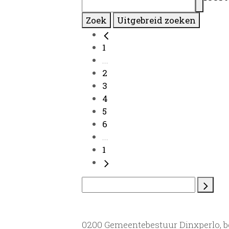
Zoek
Uitgebreid zoeken
1
...
2
3
4
5
6
...
1
0200 Gemeentebestuur Dinxperlo, 