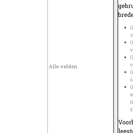
gebru
brede
G
v
G
v
G
v
G
s
G
a
n
z
Voor
lees