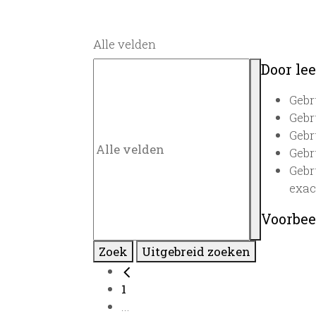
Alle velden
Door lee
Gebr
Gebr
Gebr
Gebr
Gebr
exac
Voorbee
Zoek
Uitgebreid zoeken
1
...