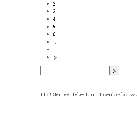
2
3
4
5
6
...
1
1463 Gemeentebestuur Groenlo - bouw