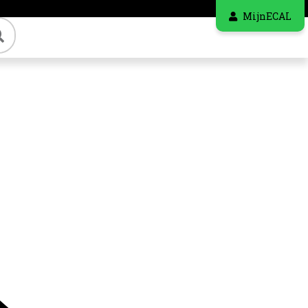
MijnECAL
Zoeken