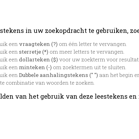
stekens in uw zoekopdracht te gebruiken, zoek
uik een
vraagteken (?)
om één letter te vervangen.
uik een
sterretje (*)
om meer letters te vervangen.
uik een
dollarteken ($)
voor uw zoekterm voor resultaten
uik een
minteken (-)
om zoektermen uit te sluiten.
uik een
Dubbele aanhalingstekens (" ")
aan het begin e
te combinatie van woorden te zoeken.
lden van het gebruik van deze leestekens en