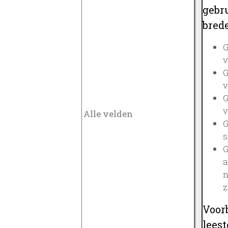
gebru
brede
G
v
G
v
G
v
G
s
G
a
n
z
Voor
lees