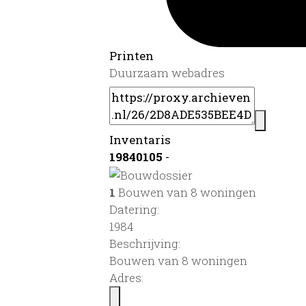
Printen
Duurzaam webadres
Inventaris
19840105
-
1
Bouwen van 8 woningen
Datering
:
1984
Beschrijving:
Bouwen van 8 woningen
Adres: