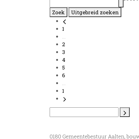
Zoek
Uitgebreid zoeken
1
...
2
3
4
5
6
...
1
0180 Gemeentebestuur Aalten, bou