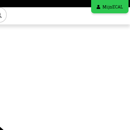
MijnECAL
Zoeken