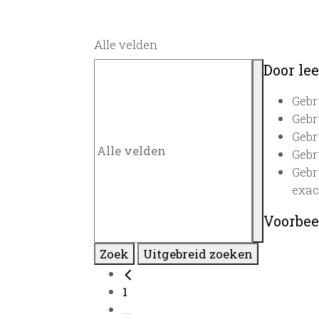
Alle velden
Door lee
Gebr
Gebr
Gebr
Gebr
Gebr
exac
Voorbee
Zoek
Uitgebreid zoeken
1
...