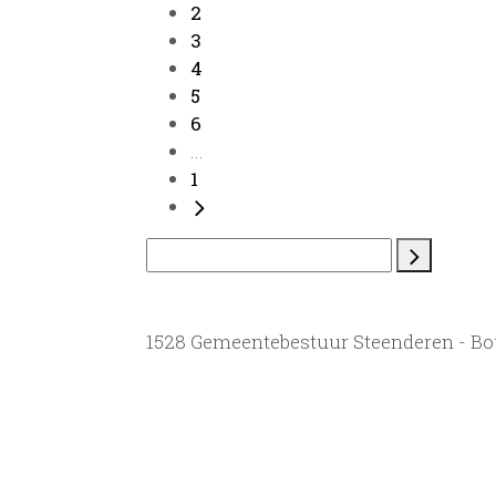
2
3
4
5
6
...
1
1528 Gemeentebestuur Steenderen - B