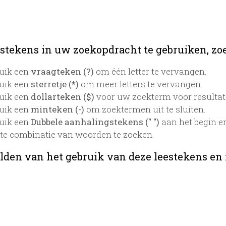
stekens in uw zoekopdracht te gebruiken, zoek
uik een
vraagteken (?)
om één letter te vervangen.
uik een
sterretje (*)
om meer letters te vervangen.
uik een
dollarteken ($)
voor uw zoekterm voor resultaten
uik een
minteken (-)
om zoektermen uit te sluiten.
uik een
Dubbele aanhalingstekens (" ")
aan het begin e
te combinatie van woorden te zoeken.
lden van het gebruik van deze leestekens en