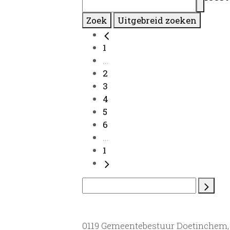
Zoek
Uitgebreid zoeken
1
...
2
3
4
5
6
...
1
0119 Gemeentebestuur Doetinchem, 