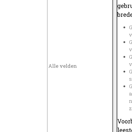
gebru
brede
G
v
G
v
G
v
G
s
G
a
n
z
Voor
lees