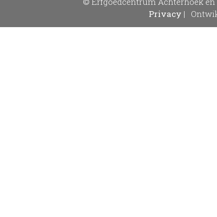
© Erfgoedcentrum Achterhoek en 
Privacy
|
Ontwik