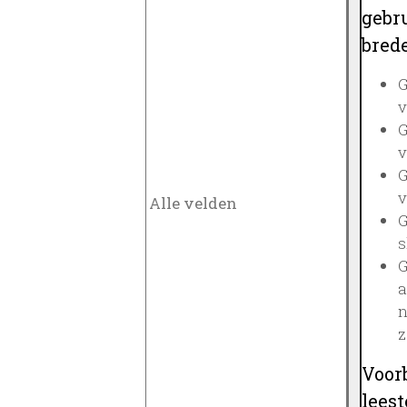
gebru
brede
G
v
G
v
G
v
G
s
G
a
n
z
Voor
lees