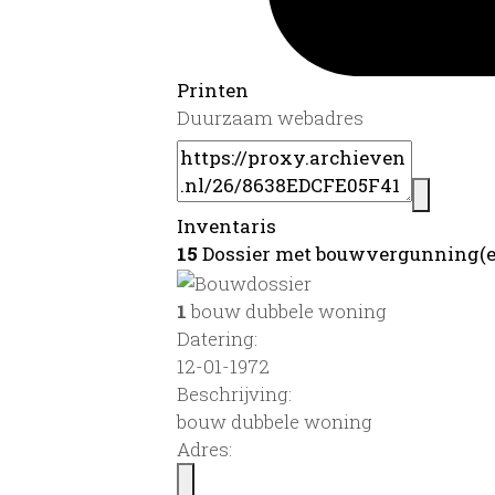
Printen
Duurzaam webadres
Inventaris
15
Dossier met bouwvergunning(e
1
bouw dubbele woning
Datering
:
12-01-1972
Beschrijving:
bouw dubbele woning
Adres: