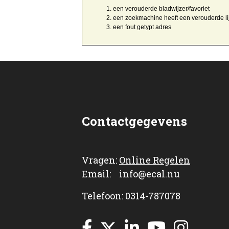
een
verouderde bladwijzer/favoriet
een zoekmachine heeft een
verouderde li
een
fout getypt
adres
Contactgegevens
Vragen:
Online Regelen
Email: info@ecal.nu
Telefoon: 0314-787078