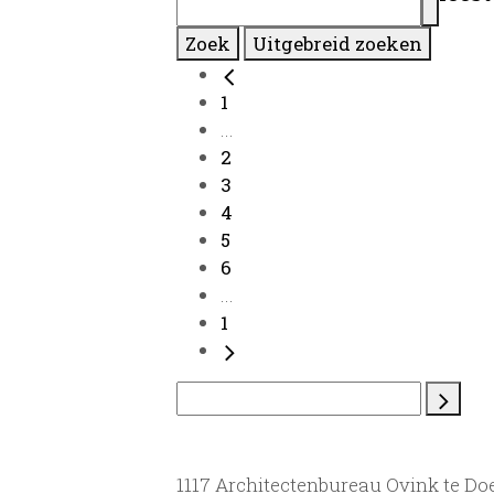
Zoek
Uitgebreid zoeken
1
...
2
3
4
5
6
...
1
1117 Architectenbureau Ovink te Do