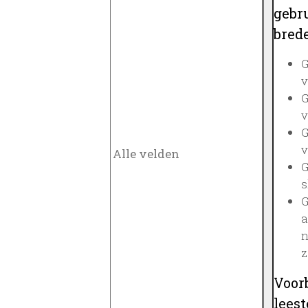
gebru
brede
G
v
G
v
G
v
G
s
G
a
n
z
Voor
lees