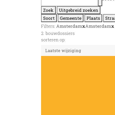
Zoek
Uitgebreid zoeken
Soort
Gemeente
Plaats
Stra
Filters:
Amsterdam
x
Amsterdam
x
2
bouwdossiers
sorteren op: