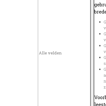
gebru
brede
G
v
G
v
G
v
G
s
G
a
n
z
Voor
lees