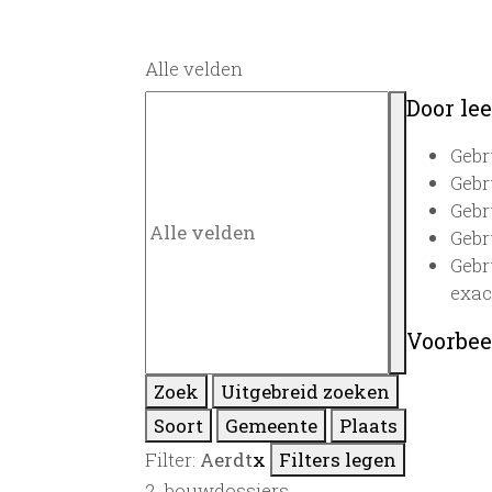
Alle velden
Door lee
Gebr
Gebr
Gebr
Gebr
Gebr
exac
Voorbee
Zoek
Uitgebreid zoeken
Soort
Gemeente
Plaats
Filter:
Aerdt
x
Filters legen
2
bouwdossiers