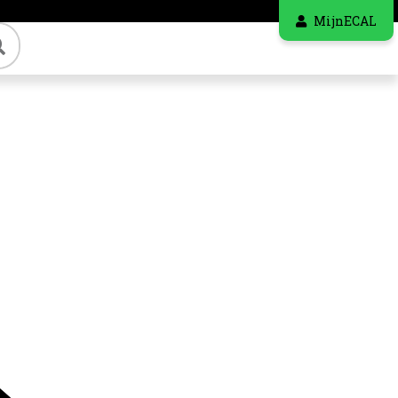
MijnECAL
Zoeken