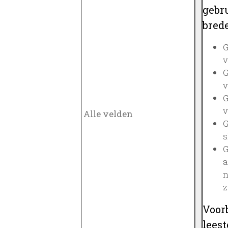
gebru
brede
G
v
G
v
G
v
G
s
G
a
n
z
Voor
lees