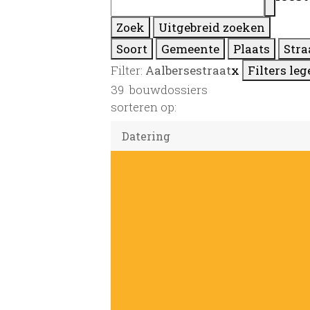
Zoek
Uitgebreid zoeken
Soort
Gemeente
Plaats
Stra
Filter:
Aalbersestraat
x
Filters le
39
bouwdossiers
sorteren op: