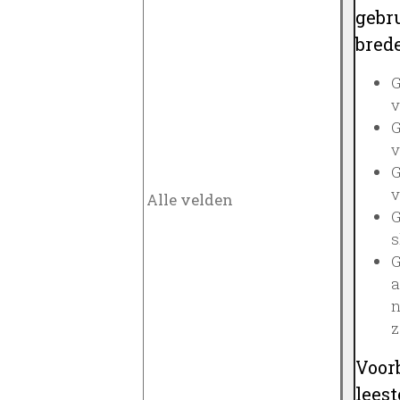
gebru
brede
G
v
G
v
G
v
G
s
G
a
n
z
Voor
lees