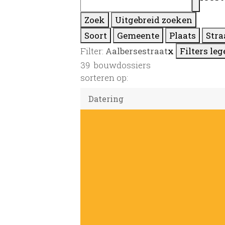
Zoek
Uitgebreid zoeken
Soort
Gemeente
Plaats
Stra
Filter:
Aalbersestraat
x
Filters le
39
bouwdossiers
sorteren op: