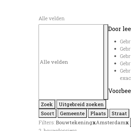
Alle velden
Door lee
Gebr
Gebr
Gebr
Gebr
Gebr
exac
Voorbee
Zoek
Uitgebreid zoeken
Soort
Gemeente
Plaats
Straat
Filters:
Bouwtekening
x
Amsterdam
x
2
bouwdossiers