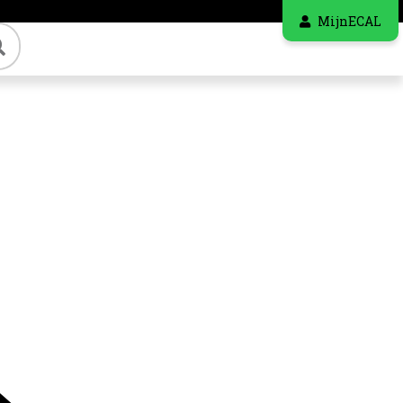
MijnECAL
Zoeken