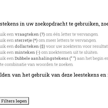
stekens in uw zoekopdracht te gebruiken, zoek
uik een
vraagteken (?)
om één letter te vervangen.
uik een
sterretje (*)
om meer letters te vervangen.
uik een
dollarteken ($)
voor uw zoekterm voor resultaten
uik een
minteken (-)
om zoektermen uit te sluiten.
uik een
Dubbele aanhalingstekens (" ")
aan het begin e
te combinatie van woorden te zoeken.
lden van het gebruik van deze leestekens en
Filters legen