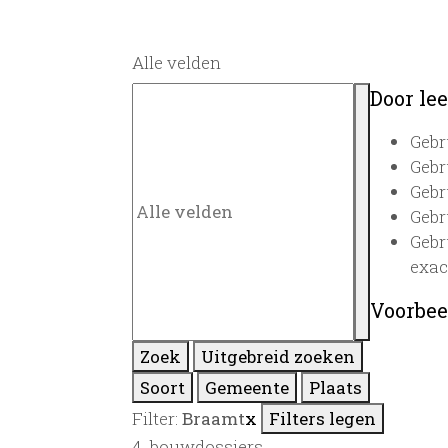
Alle velden
Door lee
Gebr
Gebr
Gebr
Gebr
Gebr
exac
Voorbee
Zoek
Uitgebreid zoeken
Soort
Gemeente
Plaats
Filter:
Braamt
x
Filters legen
4
bouwdossiers