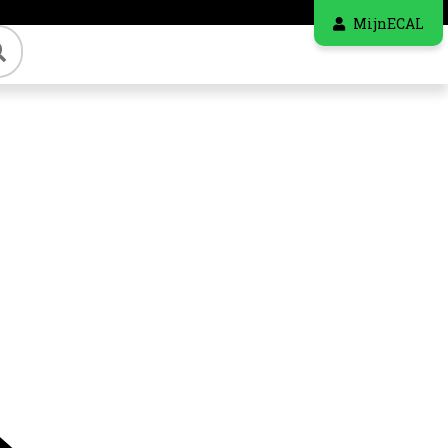
MijnECAL
Zoeken