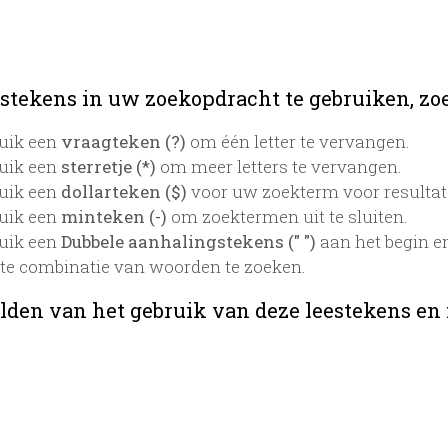
stekens in uw zoekopdracht te gebruiken, zoek
uik een
vraagteken (?)
om één letter te vervangen.
uik een
sterretje (*)
om meer letters te vervangen.
uik een
dollarteken ($)
voor uw zoekterm voor resultaten
uik een
minteken (-)
om zoektermen uit te sluiten.
uik een
Dubbele aanhalingstekens (" ")
aan het begin e
te combinatie van woorden te zoeken.
lden van het gebruik van deze leestekens en