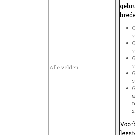
gebru
brede
G
v
G
v
G
v
G
s
G
a
n
z
Voor
lees