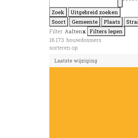
Zoek
Uitgebreid zoeken
Soort
Gemeente
Plaats
Stra
Filter:
Aalten
x
Filters legen
18.173
bouwdossiers
sorteren op: