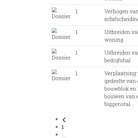
1
Verhogen van
erfafscheidin
1
Uitbreiden va
woning
1
Uitbreiden va
bedrijfshal
1
Verplaatsing
gedeelte van
bouwblok en 
bouwen van 
biggenstal
1
...