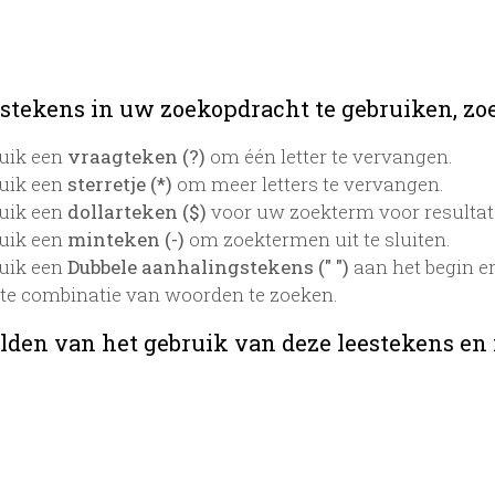
stekens in uw zoekopdracht te gebruiken, zoek
uik een
vraagteken (?)
om één letter te vervangen.
uik een
sterretje (*)
om meer letters te vervangen.
uik een
dollarteken ($)
voor uw zoekterm voor resultaten
uik een
minteken (-)
om zoektermen uit te sluiten.
uik een
Dubbele aanhalingstekens (" ")
aan het begin e
te combinatie van woorden te zoeken.
lden van het gebruik van deze leestekens en