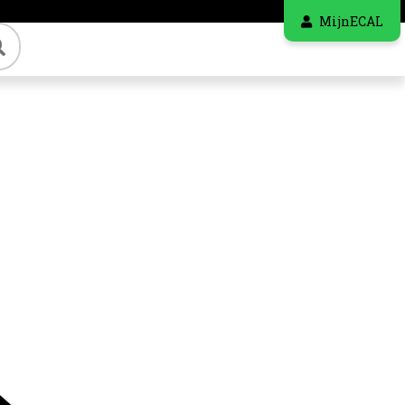
MijnECAL
Zoeken