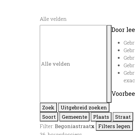
Alle velden
Door lee
Gebr
Gebr
Gebr
Gebr
Gebr
exac
Voorbee
Zoek
Uitgebreid zoeken
Soort
Gemeente
Plaats
Straat
Filter:
Begoniastraat
x
Filters legen
36
bouwdossiers