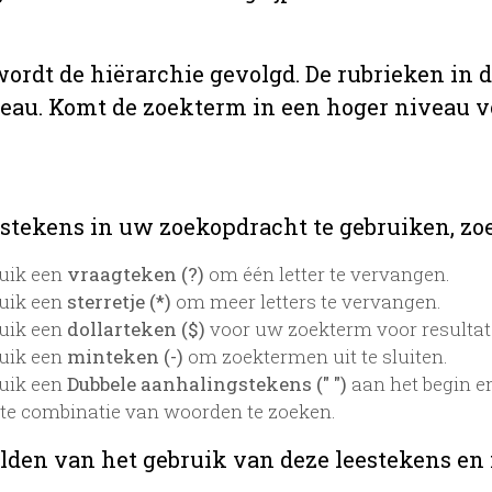
 wordt de hiërarchie gevolgd. De rubrieken in 
veau. Komt de zoekterm in een hoger niveau 
stekens in uw zoekopdracht te gebruiken, zoek
uik een
vraagteken (?)
om één letter te vervangen.
uik een
sterretje (*)
om meer letters te vervangen.
uik een
dollarteken ($)
voor uw zoekterm voor resultaten
uik een
minteken (-)
om zoektermen uit te sluiten.
uik een
Dubbele aanhalingstekens (" ")
aan het begin e
te combinatie van woorden te zoeken.
lden van het gebruik van deze leestekens en