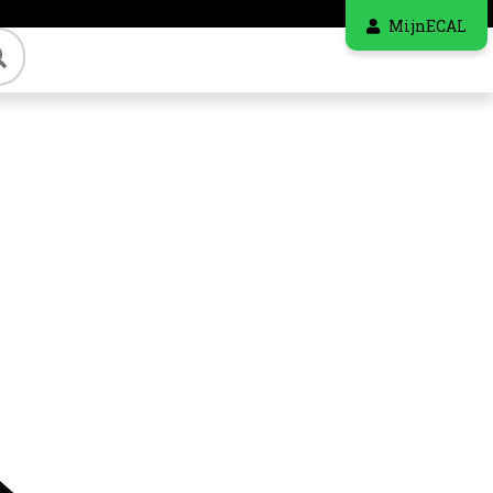
MijnECAL
Zoeken