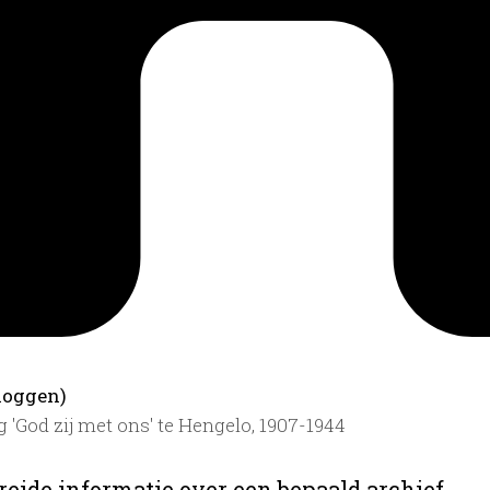
loggen)
 'God zij met ons' te Hengelo, 1907-1944
reide informatie over een bepaald archief.