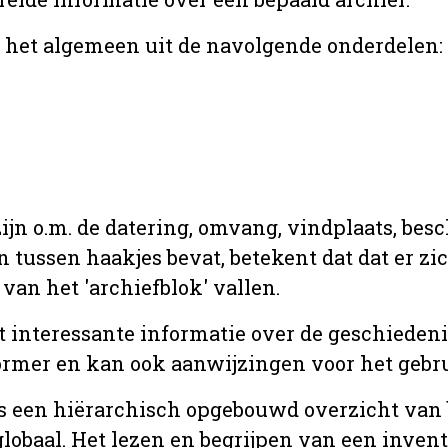
r het algemeen uit de navolgende onderdelen:
jn o.m. de datering, omvang, vindplaats, bes
en tussen haakjes bevat, betekent dat dat er z
van het 'archiefblok' vallen.
t interessante informatie over de geschiedeni
rmer en kan ook aanwijzingen voor het gebru
t is een hiërarchisch opgebouwd overzicht va
globaal. Het lezen en begrijpen van een inven