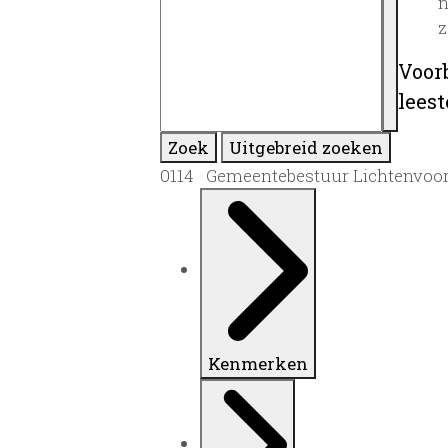
n
z
Voor
lees
Zoek
Uitgebreid zoeken
0114 Gemeentebestuur Lichtenvoord
Kenmerken