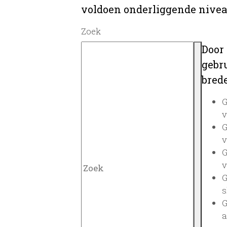
voldoen onderliggende nivea
Zoek
Door
gebru
brede
G
v
G
v
G
v
G
s
G
a