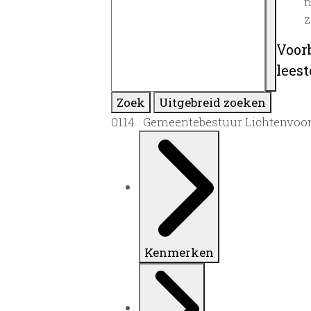
n
z
Voor
lees
Zoek
Uitgebreid zoeken
0114 Gemeentebestuur Lichtenvoord
Kenmerken