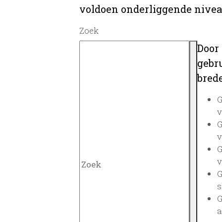
voldoen onderliggende nivea
Zoek
Door
gebru
brede
G
v
G
v
G
v
G
s
G
a