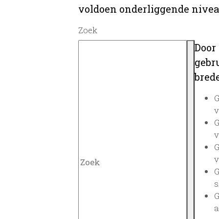
voldoen onderliggende nivea
Zoek
Door
gebru
brede
G
v
G
v
G
v
G
s
G
a