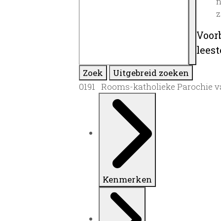
n
z
Voor
lees
Zoek
Uitgebreid zoeken
0191 Rooms-katholieke Parochie van
Kenmerken