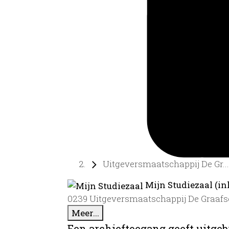
Uitgeversmaatschappij De Gr...
Mijn Studiezaal (in
0239 Uitgeversmaatschappij De Graafsch
Meer...
Een archieftoegang geeft uitgeb