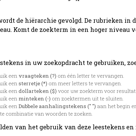
 wordt de hiërarchie gevolgd. De rubrieken in 
veau. Komt de zoekterm in een hoger niveau 
stekens in uw zoekopdracht te gebruiken, zoek
uik een
vraagteken (?)
om één letter te vervangen.
uik een
sterretje (*)
om meer letters te vervangen.
uik een
dollarteken ($)
voor uw zoekterm voor resultaten
uik een
minteken (-)
om zoektermen uit te sluiten.
uik een
Dubbele aanhalingstekens (" ")
aan het begin e
te combinatie van woorden te zoeken.
lden van het gebruik van deze leestekens en