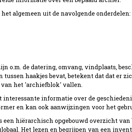
r het algemeen uit de navolgende onderdelen:
jn o.m. de datering, omvang, vindplaats, bes
en tussen haakjes bevat, betekent dat dat er z
van het 'archiefblok' vallen.
t interessante informatie over de geschiedeni
rmer en kan ook aanwijzingen voor het gebru
t is een hiërarchisch opgebouwd overzicht va
globaal. Het lezen en begrijpen van een inven