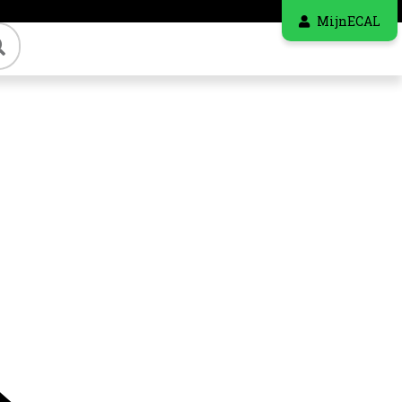
MijnECAL
Zoeken