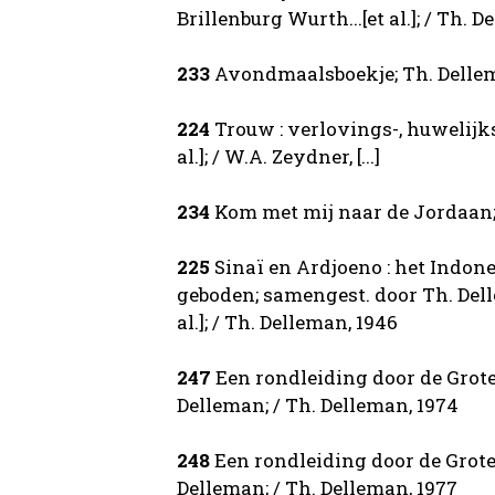
Brillenburg Wurth...[et al.]; / Th. D
233
Avondmaalsboekje; Th. Dellema
224
Trouw : verlovings-, huwelijks
al.]; / W.A. Zeydner, [...]
234
Kom met mij naar de Jordaan; 
225
Sinaï en Ardjoeno : het Indone
geboden; samengest. door Th. Dell
al.]; / Th. Delleman, 1946
247
Een rondleiding door de Grote 
Delleman; / Th. Delleman, 1974
248
Een rondleiding door de Grote 
Delleman; / Th. Delleman, 1977