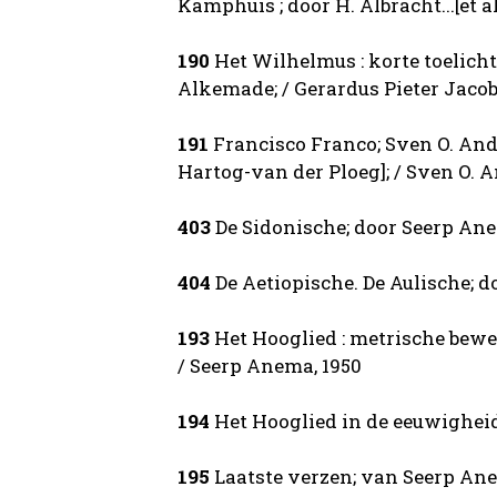
Kamphuis ; door H. Albracht...[et al.
190
Het Wilhelmus : korte toelicht
Alkemade; / Gerardus Pieter Jacobu
191
Francisco Franco; Sven O. Ande
Hartog-van der Ploeg]; / Sven O. A
403
De Sidonische; door Seerp Ane
404
De Aetiopische. De Aulische; 
193
Het Hooglied : metrische bew
/ Seerp Anema, 1950
194
Het Hooglied in de eeuwigheid
195
Laatste verzen; van Seerp Ane