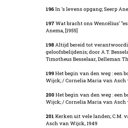
196
In 's levens opgang; Seerp Anem
197
Wat bracht ons Wencélius' "est
Anema, [1955]
198
Altijd bereid tot verantwoord
geloofsbelijdenis; door A.T. Besselaa
Timotheus Besselaar, Delleman Th., 
199
Het begin van den weg : een b
Wijck; / Cornelia Maria van Asch 
200
Het begin van den weg : een b
Wijck; / Cornelia Maria van Asch 
201
Kerken uit vele landen; C.M. 
Asch van Wijck, 1949