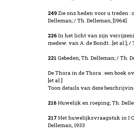
249
Zie ons heden voor u treden : 
Delleman; / Th. Delleman, [1964]
226
In het licht van zijn verrijze
medew. van A. de Bondt...[et al.]; /
221
Gebeden; Th. Delleman; / Th. Del
De Thora in de Thora : een boek ov
[et al.]
Toon details van deze beschrijvi
216
Huwelijk en roeping; Th. Delle
217
Het huwelijksvraagstuk in I Co
Delleman, 1933