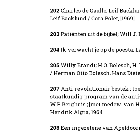
202
Charles de Gaulle; Leif Backlund
Leif Backlund / Cora Polet, [1969]
203
Patiënten uit de bijbel; Will J. 
204
Ik verwacht je op de poesta; Laj
205
Willy Brandt; H.O. Bolesch, H. Le
/ Herman Otto Bolesch, Hans Dieter L
207
Anti-revolutionair bestek : to
staatkundig program van de anti-
W.P. Berghuis ; [met medew. van H. 
Hendrik Algra, 1964
208
Een ingezetene van Apeldoorn; J