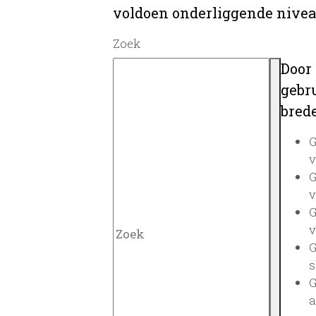
voldoen onderliggende nivea
Zoek
Door
gebru
brede
G
v
G
v
G
v
G
s
G
a