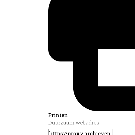
Printen
Duurzaam webadres