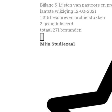
Bijlage 5. Lijsten van pastoors en p
laatste wijziging 12-03-2021
1.315 beschreven archiefstukken
3 gedigitaliseerd
totaal 271 bestanden
Mijn Studiezaal