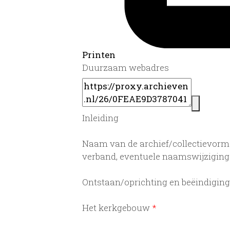
Printen
Duurzaam webadres
Inleiding
Naam van de archief/collectievorme
verband, eventuele naamswijzigin
Ontstaan/oprichting en beëindigin
Het kerkgebouw
*