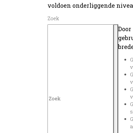
voldoen onderliggende nivea
Zoek
Door
gebru
brede
G
v
G
v
G
v
G
s
G
a