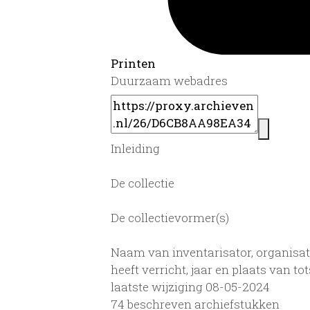
Printen
Duurzaam webadres
Inleiding
De collectie
De collectievormer(s)
Naam van inventarisator, organisat
heeft verricht, jaar en plaats van 
laatste wijziging 08-05-2024
74 beschreven archiefstukken