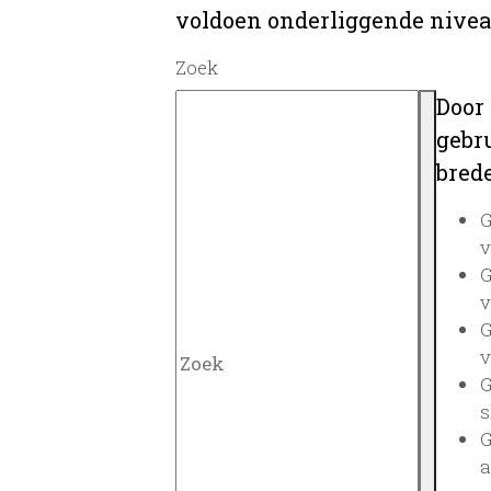
voldoen onderliggende nivea
Zoek
Door
gebru
brede
G
v
G
v
G
v
G
s
G
a