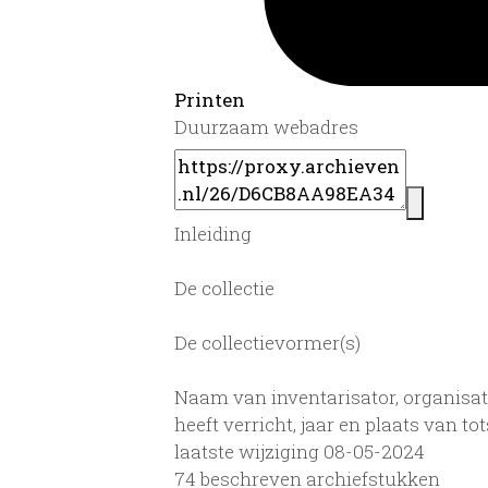
Printen
Duurzaam webadres
Inleiding
De collectie
De collectievormer(s)
Naam van inventarisator, organisat
heeft verricht, jaar en plaats van 
laatste wijziging 08-05-2024
74 beschreven archiefstukken