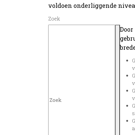
voldoen onderliggende nivea
Zoek
Door
gebru
brede
G
v
G
v
G
v
G
s
G
a