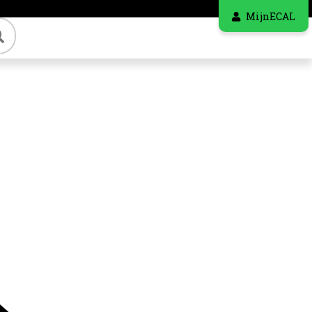
MijnECAL
Zoeken