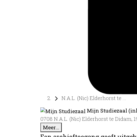
N.A.L. (Nic) Elderhorst te ...
Mijn Studiezaal (in
0708 N.A.L. (Nic) Elderhorst te Didam, 
Meer...
Een archieftoegang geeft uitgeb