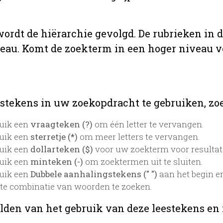
 wordt de hiërarchie gevolgd. De rubrieken in 
veau. Komt de zoekterm in een hoger niveau 
stekens in uw zoekopdracht te gebruiken, zoek
uik een
vraagteken (?)
om één letter te vervangen.
uik een
sterretje (*)
om meer letters te vervangen.
uik een
dollarteken ($)
voor uw zoekterm voor resultaten
uik een
minteken (-)
om zoektermen uit te sluiten.
uik een
Dubbele aanhalingstekens (" ")
aan het begin e
te combinatie van woorden te zoeken.
lden van het gebruik van deze leestekens en