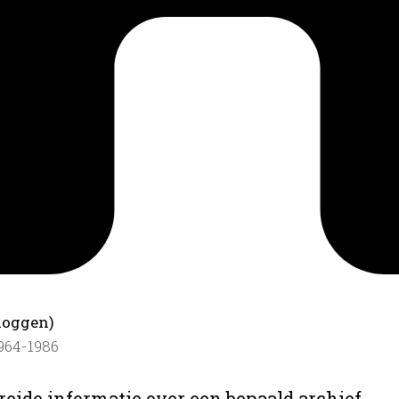
loggen)
1964-1986
reide informatie over een bepaald archief.