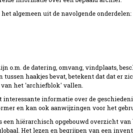
r het algemeen uit de navolgende onderdelen:
jn o.m. de datering, omvang, vindplaats, bes
en tussen haakjes bevat, betekent dat dat er z
van het 'archiefblok' vallen.
t interessante informatie over de geschiedeni
rmer en kan ook aanwijzingen voor het gebru
t is een hiërarchisch opgebouwd overzicht va
globaal. Het lezen en begrijpen van een inven