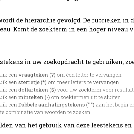
 wordt de hiërarchie gevolgd. De rubrieken in 
veau. Komt de zoekterm in een hoger niveau 
stekens in uw zoekopdracht te gebruiken, zoek
uik een
vraagteken (?)
om één letter te vervangen.
uik een
sterretje (*)
om meer letters te vervangen.
uik een
dollarteken ($)
voor uw zoekterm voor resultaten
uik een
minteken (-)
om zoektermen uit te sluiten.
uik een
Dubbele aanhalingstekens (" ")
aan het begin e
te combinatie van woorden te zoeken.
lden van het gebruik van deze leestekens en