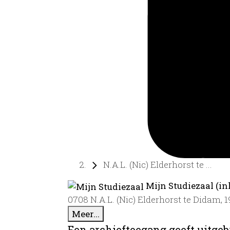
N.A.L. (Nic) Elderhorst te ...
Mijn Studiezaal (in
0708 N.A.L. (Nic) Elderhorst te Didam, 
Meer...
Een archieftoegang geeft uitgeb