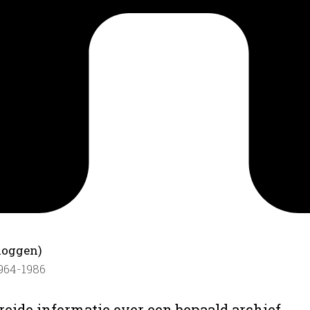
loggen)
1964-1986
reide informatie over een bepaald archief.