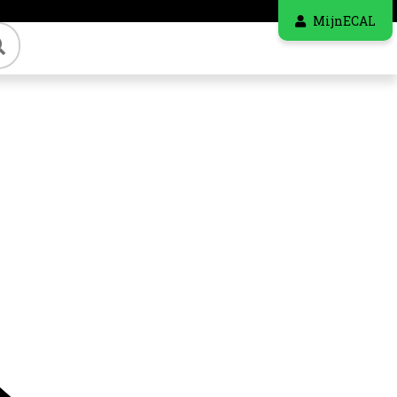
MijnECAL
Zoeken