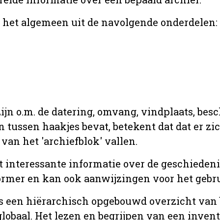
r het algemeen uit de navolgende onderdelen:
jn o.m. de datering, omvang, vindplaats, bes
en tussen haakjes bevat, betekent dat dat er z
van het 'archiefblok' vallen.
t interessante informatie over de geschiedeni
rmer en kan ook aanwijzingen voor het gebru
t is een hiërarchisch opgebouwd overzicht va
globaal. Het lezen en begrijpen van een inven