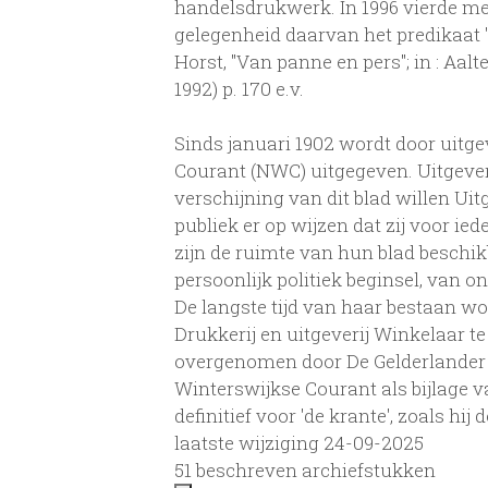
handelsdrukwerk. In 1996 vierde me
gelegenheid daarvan het predikaat "
Horst, "Van panne en pers"; in : Aalte
1992) p. 170 e.v.
Sinds januari 1902 wordt door uitg
Courant (NWC) uitgegeven. Uitgever D
verschijning van dit blad willen Uit
publiek er op wijzen dat zij voor ied
zijn de ruimte van hun blad beschik
persoonlijk politiek beginsel, van o
De langste tijd van haar bestaan w
Drukkerij en uitgeverij Winkelaar te
overgenomen door De Gelderlander 
Winterswijkse Courant als bijlage va
definitief voor 'de krante', zoals hi
laatste wijziging 24-09-2025
51 beschreven archiefstukken