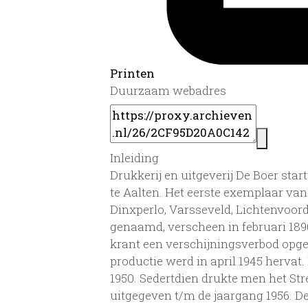
Printen
Duurzaam webadres
Inleiding
Drukkerij en uitgeverij De Boer start
te Aalten. Het eerste exemplaar van
Dinxperlo, Varsseveld, Lichtenvoorde
genaamd, verscheen in februari 189
krant een verschijningsverbod opge
productie werd in april 1945 herva
1950. Sedertdien drukte men het St
uitgegeven t/m de jaargang 1956. De