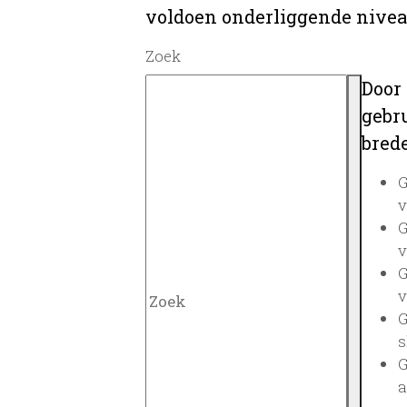
voldoen onderliggende nivea
Zoek
Door
gebru
brede
G
v
G
v
G
v
G
s
G
a