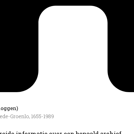
loggen)
ede-Groenlo, 1655-1989
reide informatie over een bepaald archief.