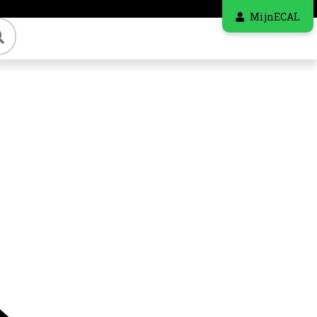
MijnECAL
Zoeken