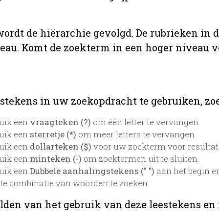
 wordt de hiërarchie gevolgd. De rubrieken in 
veau. Komt de zoekterm in een hoger niveau 
stekens in uw zoekopdracht te gebruiken, zoek
uik een
vraagteken (?)
om één letter te vervangen.
uik een
sterretje (*)
om meer letters te vervangen.
uik een
dollarteken ($)
voor uw zoekterm voor resultaten
uik een
minteken (-)
om zoektermen uit te sluiten.
uik een
Dubbele aanhalingstekens (" ")
aan het begin e
te combinatie van woorden te zoeken.
lden van het gebruik van deze leestekens en