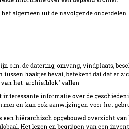
r het algemeen uit de navolgende onderdelen:
jn o.m. de datering, omvang, vindplaats, bes
en tussen haakjes bevat, betekent dat dat er z
van het 'archiefblok' vallen.
t interessante informatie over de geschiedeni
rmer en kan ook aanwijzingen voor het gebru
t is een hiërarchisch opgebouwd overzicht va
globaal. Het lezen en begrijpen van een inven