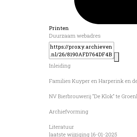
Printen
Duurzaam webadres
Inleiding
Families Kuyper en Harperink en d
NV Bierbrouwerij "De Klok" te Groe
Archiefvorming
Literatuur
laatste wijziging 16-01-2025