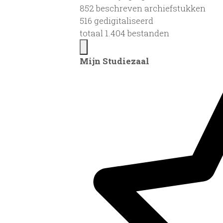
852 beschreven archiefstukken
516 gedigitaliseerd
totaal 1.404 bestanden
Mijn Studiezaal