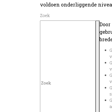
voldoen onderliggende nivea
Zoek
Door
gebru
brede
G
v
G
v
G
v
G
s
G
a