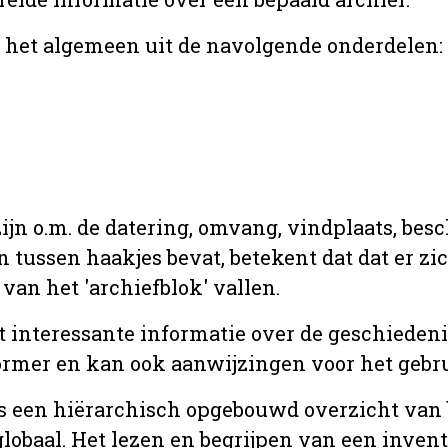
r het algemeen uit de navolgende onderdelen:
jn o.m. de datering, omvang, vindplaats, bes
en tussen haakjes bevat, betekent dat dat er z
van het 'archiefblok' vallen.
t interessante informatie over de geschiedeni
rmer en kan ook aanwijzingen voor het gebru
t is een hiërarchisch opgebouwd overzicht va
globaal. Het lezen en begrijpen van een inven