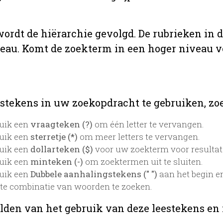
 wordt de hiërarchie gevolgd. De rubrieken in 
veau. Komt de zoekterm in een hoger niveau 
stekens in uw zoekopdracht te gebruiken, zoek
uik een
vraagteken (?)
om één letter te vervangen.
uik een
sterretje (*)
om meer letters te vervangen.
uik een
dollarteken ($)
voor uw zoekterm voor resultaten
uik een
minteken (-)
om zoektermen uit te sluiten.
uik een
Dubbele aanhalingstekens (" ")
aan het begin e
te combinatie van woorden te zoeken.
lden van het gebruik van deze leestekens en