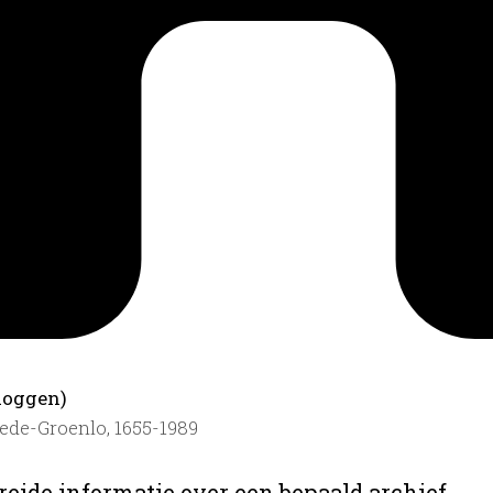
loggen)
ede-Groenlo, 1655-1989
reide informatie over een bepaald archief.