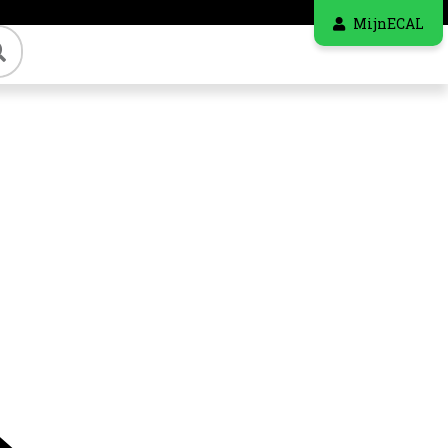
MijnECAL
Zoeken