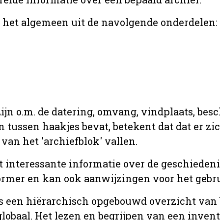
r het algemeen uit de navolgende onderdelen:
jn o.m. de datering, omvang, vindplaats, bes
en tussen haakjes bevat, betekent dat dat er z
van het 'archiefblok' vallen.
t interessante informatie over de geschiedeni
rmer en kan ook aanwijzingen voor het gebru
t is een hiërarchisch opgebouwd overzicht va
globaal. Het lezen en begrijpen van een inven