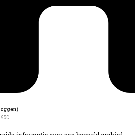
loggen)
-1950
reide informatie over een bepaald archief.