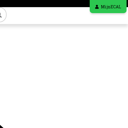
MijnECAL
Zoeken