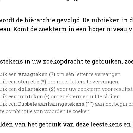
 wordt de hiërarchie gevolgd. De rubrieken in 
veau. Komt de zoekterm in een hoger niveau 
stekens in uw zoekopdracht te gebruiken, zoek
uik een
vraagteken (?)
om één letter te vervangen.
uik een
sterretje (*)
om meer letters te vervangen.
uik een
dollarteken ($)
voor uw zoekterm voor resultaten
uik een
minteken (-)
om zoektermen uit te sluiten.
uik een
Dubbele aanhalingstekens (" ")
aan het begin e
te combinatie van woorden te zoeken.
lden van het gebruik van deze leestekens en