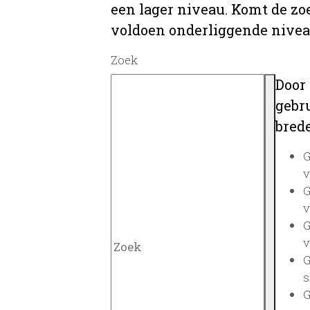
een lager niveau. Komt de zo
voldoen onderliggende nivea
Zoek
Door
gebru
brede
G
v
G
v
G
v
G
s
G