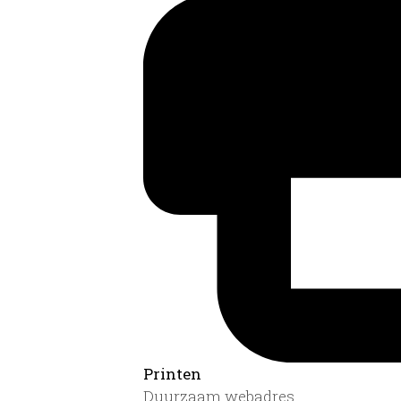
Printen
Duurzaam webadres