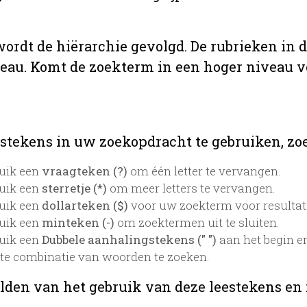
 wordt de hiërarchie gevolgd. De rubrieken in 
veau. Komt de zoekterm in een hoger niveau 
stekens in uw zoekopdracht te gebruiken, zoek
uik een
vraagteken (?)
om één letter te vervangen.
uik een
sterretje (*)
om meer letters te vervangen.
uik een
dollarteken ($)
voor uw zoekterm voor resultaten
uik een
minteken (-)
om zoektermen uit te sluiten.
uik een
Dubbele aanhalingstekens (" ")
aan het begin e
te combinatie van woorden te zoeken.
lden van het gebruik van deze leestekens en