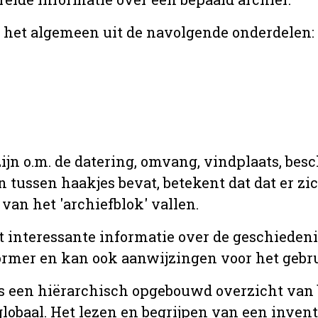
r het algemeen uit de navolgende onderdelen:
jn o.m. de datering, omvang, vindplaats, bes
en tussen haakjes bevat, betekent dat dat er z
van het 'archiefblok' vallen.
t interessante informatie over de geschiedeni
rmer en kan ook aanwijzingen voor het gebru
t is een hiërarchisch opgebouwd overzicht va
globaal. Het lezen en begrijpen van een inven