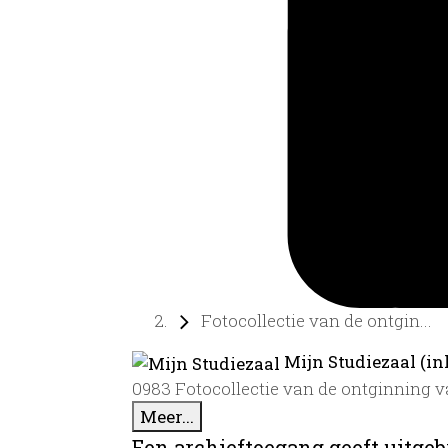
Fotocollectie van de ontgin...
Mijn Studiezaal (in
0983 Fotocollectie van de ontginning v
Meer...
Een archieftoegang geeft uitgeb