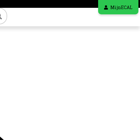
MijnECAL
Zoeken