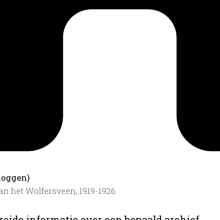
loggen)
an het Wolfersveen, 1919-1926
reide informatie over een bepaald archief.