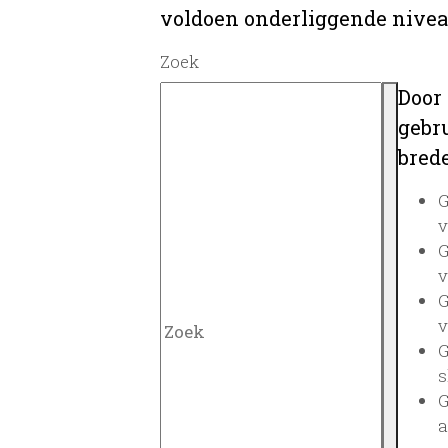
voldoen onderliggende nivea
Zoek
Door
gebru
brede
G
v
G
v
G
v
G
s
G
a