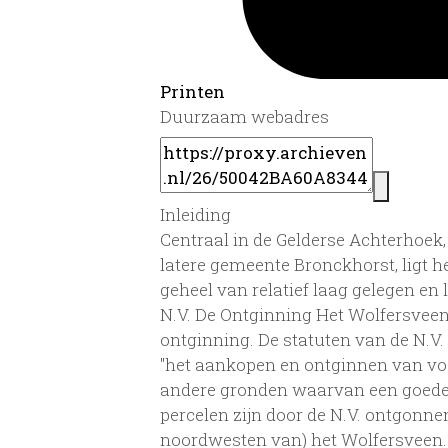
Printen
Duurzaam webadres
Inleiding
Centraal in de Gelderse Achterhoek
latere gemeente Bronckhorst, ligt h
geheel van relatief laag gelegen en
N.V. De Ontginning Het Wolfersveen
ontginning. De statuten van de N.V
"het aankopen en ontginnen van voo
andere gronden waarvan een goede wa
percelen zijn door de N.V. ontgonnen
noordwesten van) het Wolfersveen. D