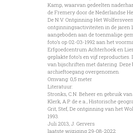
Kamp, waarvan gedeelten naderhand
de Fremery door de Nederlandse He
De N.V. Ontginning Het Wolfersveen
ontginningsactiviteiten in de jaren 1
aangeboden aan de toenmalige gem
foto's op 02-03-1992 aan het voormal
Erfgoedcentrum Achterhoek en Lieme
geplakte foto's en vijf reproducties. 
van bijschriften met datering. Deze 
archieftoegang overgenomen.
Omvang: 0,5 meter
Literatuur:
Stronks, C.N. Beheer en gebruik van
Klerk, A.P. de e.a., Historische geog
Grit, Stef, De ontginning van het W
1993.
Juli 2013, J. Gervers
laatste wijziging 29-08-2022