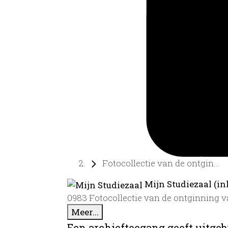
Fotocollectie van de ontgin...
Mijn Studiezaal (in
0983 Fotocollectie van de ontginning v
Meer...
Een archieftoegang geeft uitgeb