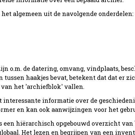
r het algemeen uit de navolgende onderdelen:
jn o.m. de datering, omvang, vindplaats, bes
en tussen haakjes bevat, betekent dat dat er z
van het 'archiefblok' vallen.
t interessante informatie over de geschiedeni
rmer en kan ook aanwijzingen voor het gebru
t is een hiërarchisch opgebouwd overzicht va
globaal. Het lezen en begrijpen van een inven