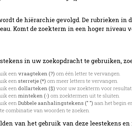
 wordt de hiërarchie gevolgd. De rubrieken in 
veau. Komt de zoekterm in een hoger niveau 
stekens in uw zoekopdracht te gebruiken, zoek
uik een
vraagteken (?)
om één letter te vervangen.
uik een
sterretje (*)
om meer letters te vervangen.
uik een
dollarteken ($)
voor uw zoekterm voor resultaten
uik een
minteken (-)
om zoektermen uit te sluiten.
uik een
Dubbele aanhalingstekens (" ")
aan het begin e
te combinatie van woorden te zoeken.
lden van het gebruik van deze leestekens en