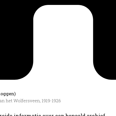
loggen)
an het Wolfersveen, 1919-1926
reide informatie over een bepaald archief.