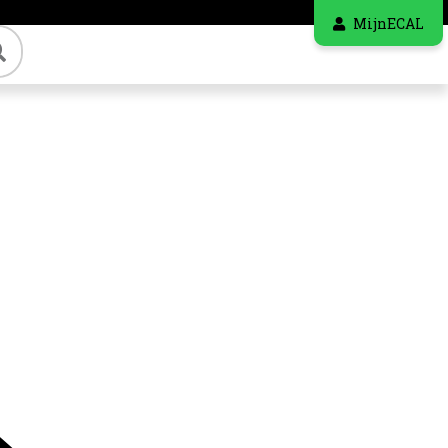
MijnECAL
Zoeken