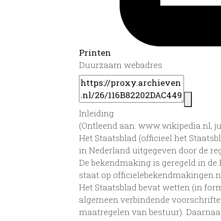
Printen
Duurzaam webadres
Inleiding
(Ontleend aan: www.wikipedia.nl, ju
Het Staatsblad (officieel het Staat
in Nederland uitgegeven door de re
De bekendmaking is geregeld in de
staat op officielebekendmakingen.nl.
Het Staatsblad bevat wetten (in form
algemeen verbindende voorschrift
maatregelen van bestuur). Daarnaas