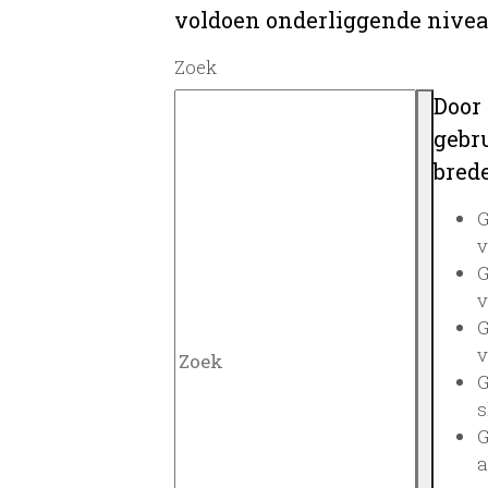
voldoen onderliggende nivea
Zoek
Door
gebru
brede
G
v
G
v
G
v
G
s
G
a